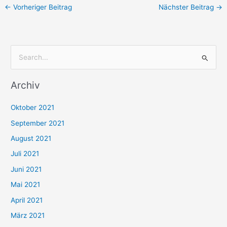
←
Vorheriger Beitrag
Nächster Beitrag
→
S
u
Archiv
c
h
Oktober 2021
e
September 2021
n
August 2021
n
Juli 2021
a
c
Juni 2021
h
Mai 2021
:
April 2021
März 2021