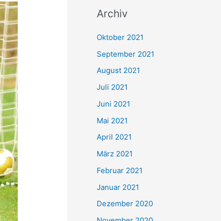
c
Archiv
h
e
Oktober 2021
n
September 2021
n
August 2021
a
Juli 2021
c
Juni 2021
h
Mai 2021
:
April 2021
März 2021
Februar 2021
Januar 2021
Dezember 2020
November 2020