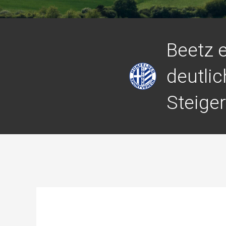
Beetz 
deutli
Steige