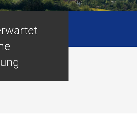
erwartet
che
rung