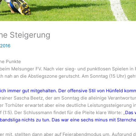
che Steigerung
 2016
hne Punkte
beim Melsunger FV. Nach vier sieg- und punktlosen Spielen in 
ich nah an die Abstiegszone gerutscht. Am Sonntag (15 Uhr) geh
ich immer gut mitgehalten. Der offensive Stil von Hünfeld kom
ainer Sascha Beetz, der am Sonntag die alleinige Verantwortu
Der Torhüter erwartet aber eine deutliche Leistungssteigerung i
1:5). Der Schlussmann findet für die Pleite klare Worte: „
Das 
bandsliga nichts zu tun. Das war eine sechs minus mit Sternche
er mit, stellten dann aber auf Feierabendmodus um. Aufgrund d