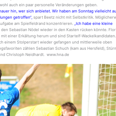
 wohl auch ein paar personelle Veränderungen geben.
nauer hin, wer sich anbietet. Wir haben am Sonntag vielleicht a
dungen getroffen“,
spart Beetz nicht mit Selbstkritik. Möglicher
 Aufgabe am Spielfeldrand konzentrieren.
„Ich habe eine kleine
ür den Sebastian Nödel wieder in den Kasten rücken könnte. Flor
 mit einer Erkältung herum und sind Startelf-Wackelkandidaten
ch einem Stolperstart wieder gefangen und mittlerweile oben
iegsfavoriten zählen Sebastian Schuch (kam aus Hersfeld), Stür
ind Christoph Neidhardt. www.hna.de