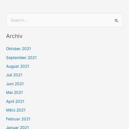
S
u
Archiv
c
h
Oktober 2021
e
September 2021
n
August 2021
n
Juli 2021
a
c
Juni 2021
h
Mai 2021
:
April 2021
März 2021
Februar 2021
Januar 2021