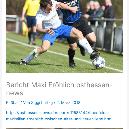
Bericht Maxi Fröhlich osthessen-
news
Fußball
/ Von
Siggi Larbig
/
2. März 2018
https://osthessen-news.de/sport/n11583144/huenfelds-
maximilian-froehlich-zwischen-alter-und-neuer-liebe.html