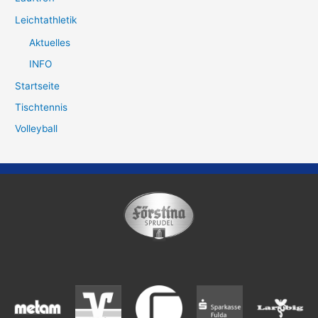
Leichtathletik
Aktuelles
INFO
Startseite
Tischtennis
Volleyball