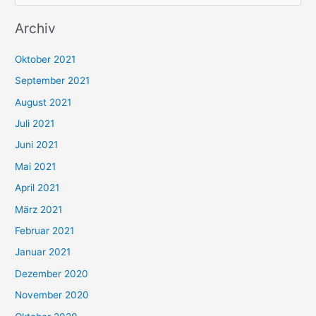
u
Archiv
c
h
Oktober 2021
e
September 2021
n
August 2021
n
Juli 2021
a
c
Juni 2021
h
Mai 2021
:
April 2021
März 2021
Februar 2021
Januar 2021
Dezember 2020
November 2020