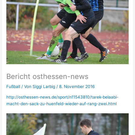
Bericht osthessen-news
Fußball
/ Von
Siggi Larbig
/
8. November 2016
http://osthessen-news.de/sport/n11543810/tarek-belaabi-
macht-den-sack-zu-huenfeld-wieder-auf-rang-zwei.html