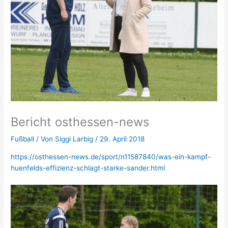
Bericht osthessen-news
Fußball
/ Von
Siggi Larbig
/
29. April 2018
https://osthessen-news.de/sport/n11587840/was-ein-kampf-
huenfelds-effizienz-schlagt-starke-sander.html