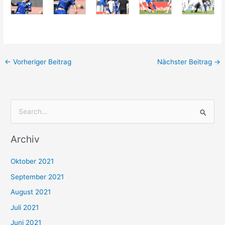
←
Vorheriger Beitrag
Nächster Beitrag
→
S
u
Archiv
c
h
Oktober 2021
e
September 2021
n
August 2021
n
Juli 2021
a
c
Juni 2021