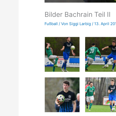
Bilder Bachrain Teil II
Fußball
/ Von
Siggi Larbig
/
13. April 20