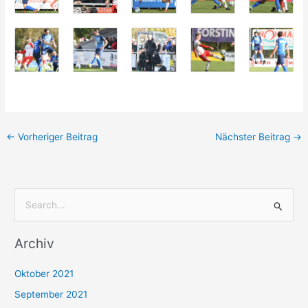
←
Vorheriger Beitrag
Nächster Beitrag
→
S
u
Archiv
c
h
Oktober 2021
e
September 2021
n