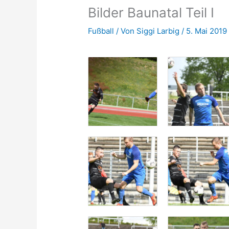
Bilder Baunatal Teil I
Fußball
/ Von
Siggi Larbig
/
5. Mai 2019