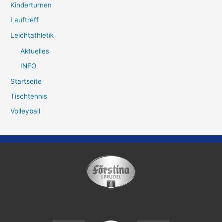
Kinderturnen
Lauftreff
Leichtathletik
Aktuelles
INFO
Startseite
Tischtennis
Volleyball