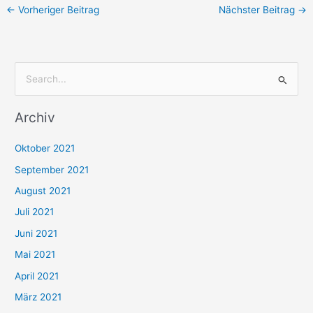
←
Vorheriger Beitrag
Nächster Beitrag
→
S
u
Archiv
c
h
Oktober 2021
e
September 2021
n
August 2021
n
Juli 2021
a
c
Juni 2021
h
Mai 2021
:
April 2021
März 2021