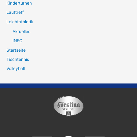
Kinderturnen
Lauftreff
Leichtathletik
Aktuelles
INFO
Startseite
Tischtennis
Volleyball