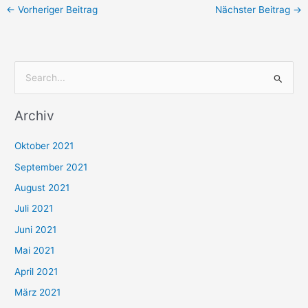
←
Vorheriger Beitrag
Nächster Beitrag
→
S
u
Archiv
c
h
Oktober 2021
e
September 2021
n
August 2021
n
Juli 2021
a
c
Juni 2021
h
Mai 2021
:
April 2021
März 2021