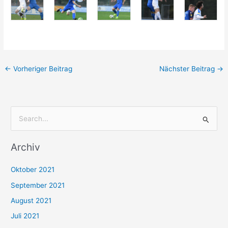
←
Vorheriger Beitrag
Nächster Beitrag
→
S
u
Archiv
c
h
Oktober 2021
e
September 2021
n
August 2021
n
Juli 2021
a