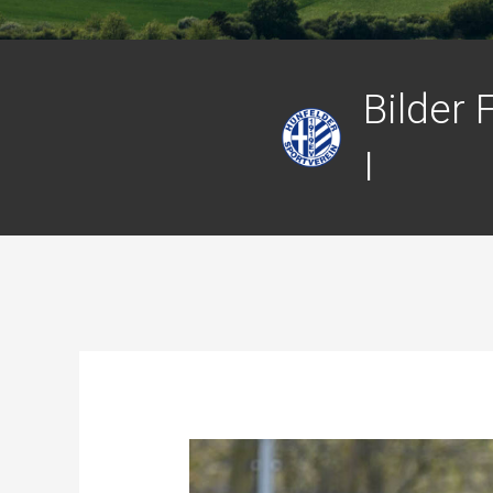
Bilder 
I