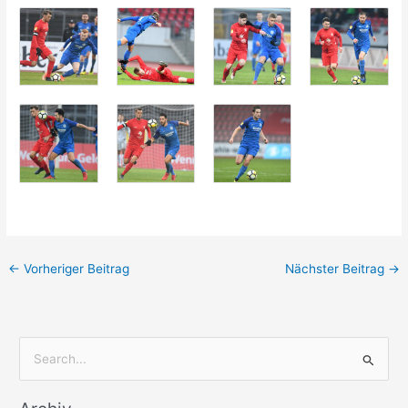
←
Vorheriger Beitrag
Nächster Beitrag
→
S
u