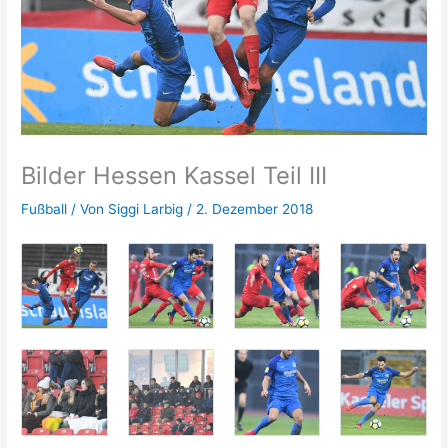
Bilder Hessen Kassel Teil III
Fußball
/ Von
Siggi Larbig
/
2. Dezember 2018