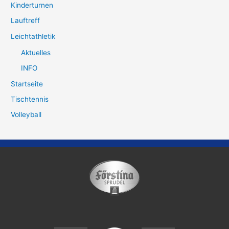
Kinderturnen
Lauftreff
Leichtathletik
Aktuelles
INFO
Startseite
Tischtennis
Volleyball