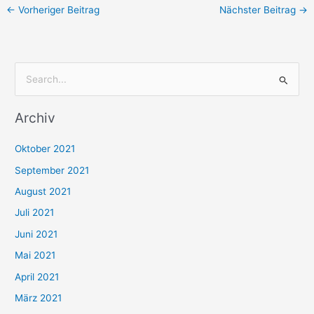
←
Vorheriger Beitrag
Nächster Beitrag
→
S
u
Archiv
c
h
Oktober 2021
e
September 2021
n
August 2021
n
Juli 2021
a
c
Juni 2021
h
Mai 2021
:
April 2021
März 2021