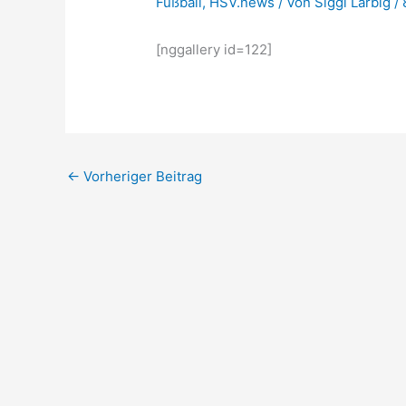
Fußball
,
HSV.news
/ Von
Siggi Larbig
/
[nggallery id=122]
←
Vorheriger Beitrag