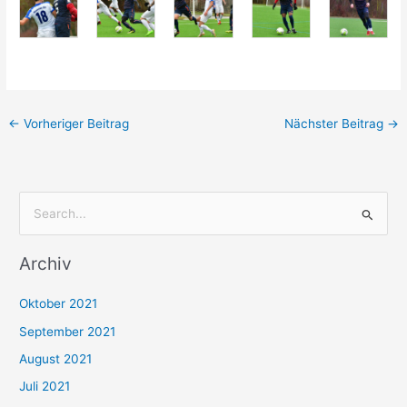
←
Vorheriger Beitrag
Nächster Beitrag
→
S
u
Archiv
c
h
Oktober 2021
e
September 2021
n
August 2021
n
Juli 2021
a