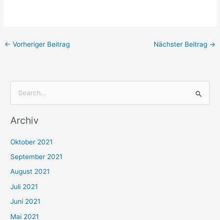
←
Vorheriger Beitrag
Nächster Beitrag
→
S
u
Archiv
c
h
Oktober 2021
e
September 2021
n
August 2021
n
Juli 2021
a
c
Juni 2021
h
Mai 2021