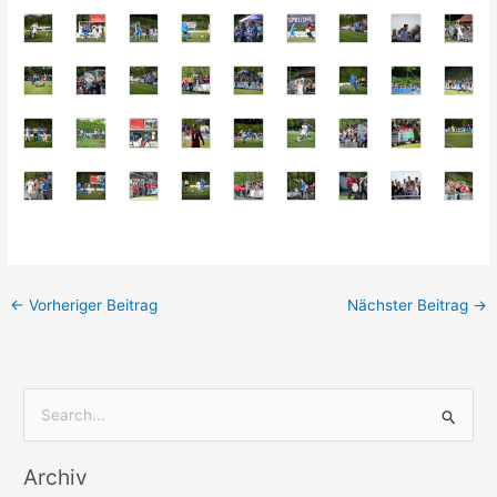
←
Vorheriger Beitrag
Nächster Beitrag
→
S
u
Archiv
c