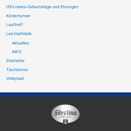
HSV.news>Geburtstage und Ehrungen
Kinderturnen
Lauftreff
Leichtathletik
Aktuelles
INFO
Startseite
Tischtennis
Volleyball