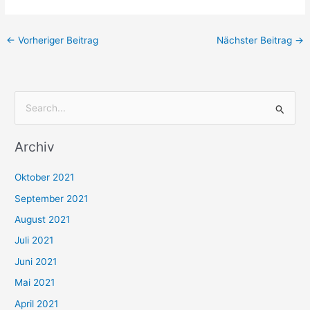
←
Vorheriger Beitrag
Nächster Beitrag
→
S
u
Archiv
c
h
Oktober 2021
e
September 2021
n
August 2021
n
Juli 2021
a
c
Juni 2021
h
Mai 2021
:
April 2021