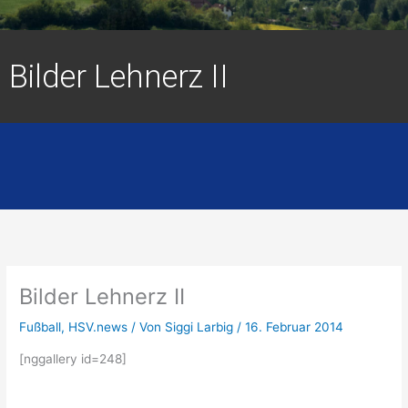
Bilder Lehnerz II
Bilder Lehnerz II
Fußball
,
HSV.news
/ Von
Siggi Larbig
/
16. Februar 2014
[nggallery id=248]