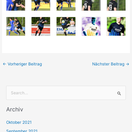
←
Vorheriger Beitrag
Nächster Beitrag
→
S
u
Archiv
c
h
Oktober 2021
e
September 2021