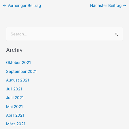
←
Vorheriger Beitrag
Nächster Beitrag
→
S
u
Archiv
c
h
Oktober 2021
e
September 2021
n
August 2021
n
Juli 2021
a
c
Juni 2021
h
Mai 2021
:
April 2021
März 2021