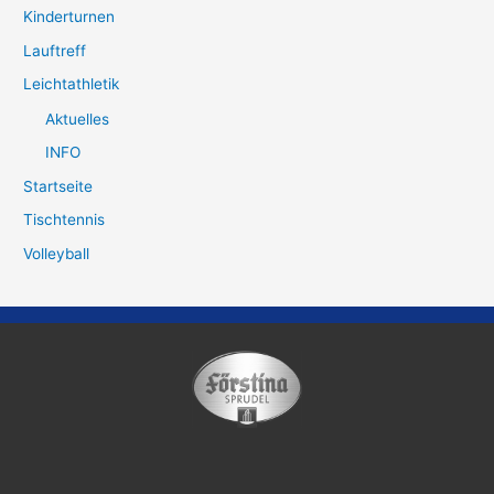
Kinderturnen
Lauftreff
Leichtathletik
Aktuelles
INFO
Startseite
Tischtennis
Volleyball