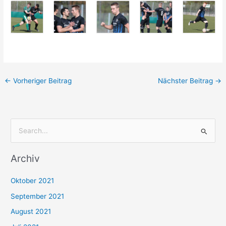
←
Vorheriger Beitrag
Nächster Beitrag
→
S
u
Archiv
c
h
Oktober 2021
e
September 2021
n
August 2021
n