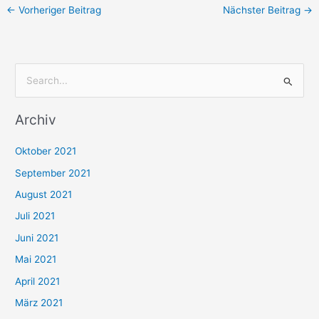
←
Vorheriger Beitrag
Nächster Beitrag
→
S
u
Archiv
c
h
Oktober 2021
e
September 2021
n
August 2021
n
Juli 2021
a
c
Juni 2021
h
Mai 2021
:
April 2021
März 2021