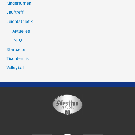
Kinderturnen
Lauftreff
Leichtathletik
Aktuelles
INFO
Startseite
Tischtennis
Volleyball