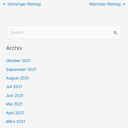
←
Vorheriger Beitrag
Nächster Beitrag
→
S
u
Archiv
c
h
Oktober 2021
e
September 2021
n
August 2021
n
Juli 2021
a
c
Juni 2021
h
Mai 2021
:
April 2021
März 2021