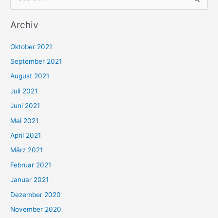
u
Archiv
c
h
Oktober 2021
e
September 2021
n
August 2021
n
Juli 2021
a
c
Juni 2021
h
Mai 2021
:
April 2021
März 2021
Februar 2021
Januar 2021
Dezember 2020
November 2020