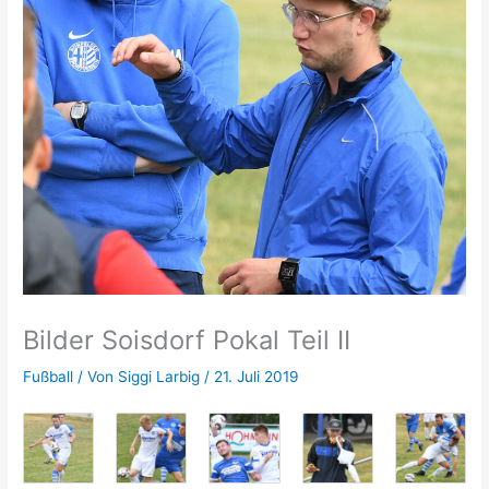
Bilder Soisdorf Pokal Teil II
Fußball
/ Von
Siggi Larbig
/
21. Juli 2019