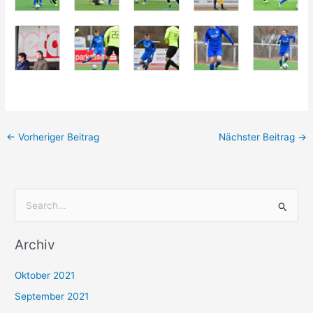
←
Vorheriger Beitrag
Nächster Beitrag
→
S
u
Archiv
c
h
Oktober 2021
e
September 2021
n