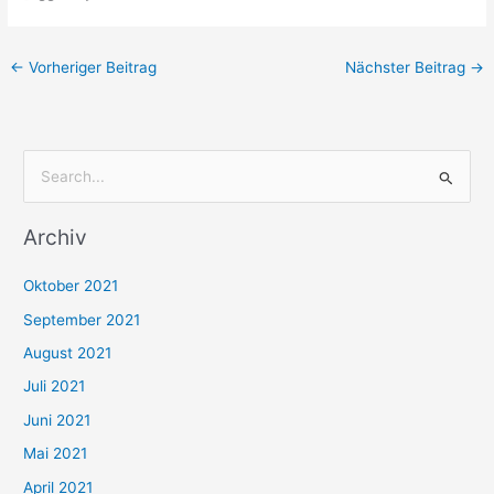
←
Vorheriger Beitrag
Nächster Beitrag
→
S
u
Archiv
c
h
Oktober 2021
e
September 2021
n
August 2021
n
Juli 2021
a
c
Juni 2021
h
Mai 2021
:
April 2021