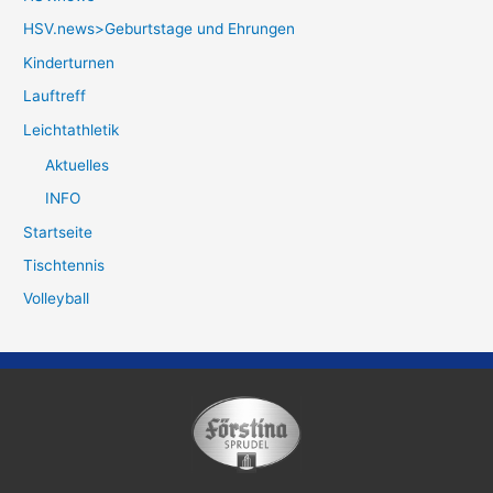
HSV.news>Geburtstage und Ehrungen
Kinderturnen
Lauftreff
Leichtathletik
Aktuelles
INFO
Startseite
Tischtennis
Volleyball