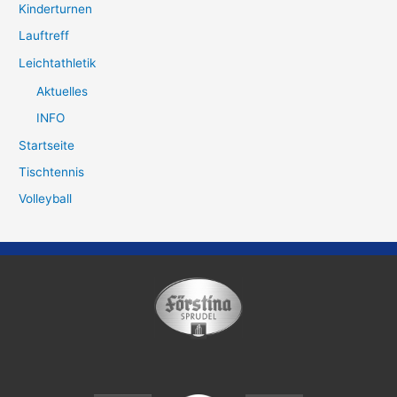
Kinderturnen
Lauftreff
Leichtathletik
Aktuelles
INFO
Startseite
Tischtennis
Volleyball