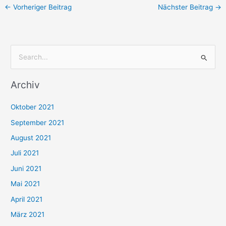
←
Vorheriger Beitrag
Nächster Beitrag
→
S
u
Archiv
c
h
Oktober 2021
e
September 2021
n
August 2021
n
Juli 2021
a
c
Juni 2021
h
Mai 2021
:
April 2021
März 2021