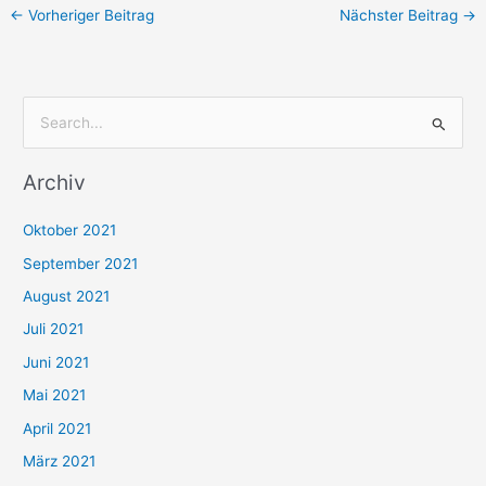
←
Vorheriger Beitrag
Nächster Beitrag
→
S
u
Archiv
c
h
Oktober 2021
e
September 2021
n
August 2021
n
Juli 2021
a
c
Juni 2021
h
Mai 2021
:
April 2021
März 2021