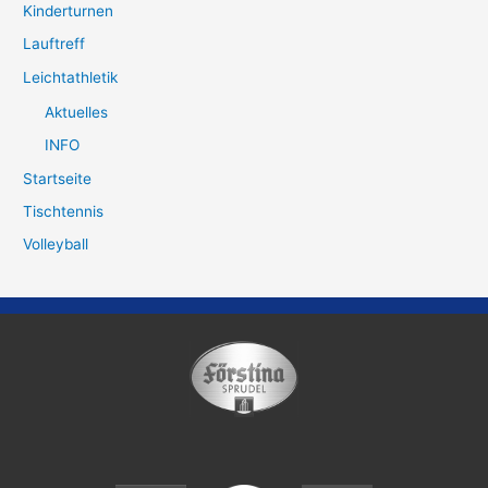
Kinderturnen
Lauftreff
Leichtathletik
Aktuelles
INFO
Startseite
Tischtennis
Volleyball