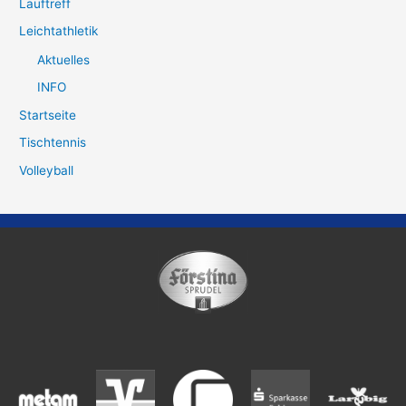
Lauftreff
Leichtathletik
Aktuelles
INFO
Startseite
Tischtennis
Volleyball