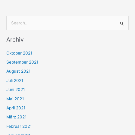
S
u
Archiv
c
h
Oktober 2021
e
September 2021
n
August 2021
n
Juli 2021
a
c
Juni 2021
h
Mai 2021
:
April 2021
März 2021
Februar 2021