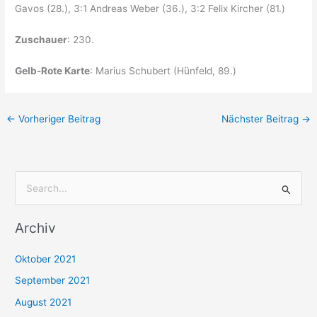
Gavos (28.), 3:1 Andreas Weber (36.), 3:2 Felix Kircher (81.)
Zuschauer
: 230.
Gelb-Rote Karte
: Marius Schubert (Hünfeld, 89.)
←
Vorheriger Beitrag
Nächster Beitrag
→
S
u
Archiv
c
h
Oktober 2021
e
September 2021
n
August 2021
n