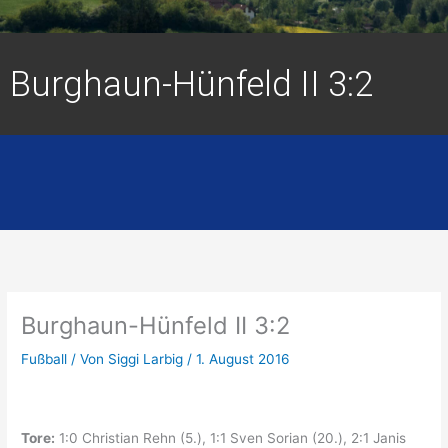
Burghaun-Hünfeld II 3:2
Burghaun-Hünfeld II 3:2
Fußball
/ Von
Siggi Larbig
/
1. August 2016
Tore:
1:0 Christian Rehn (5.), 1:1 Sven Sorian (20.), 2:1 Janis