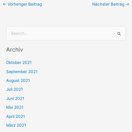
←
Vorheriger Beitrag
Nächster Beitrag
→
S
u
Archiv
c
h
Oktober 2021
e
September 2021
n
August 2021
n
Juli 2021
a
c
Juni 2021
h
Mai 2021
:
April 2021
März 2021