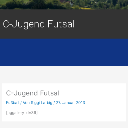
C-Jugend Futsal
C-Jugend Futsal
Fußball
/ Von
Siggi Larbig
/
27. Januar 2013
[nggallery id=36]