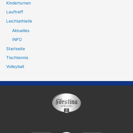
Kinderturnen
Lauftreff
Leichtathletik
Aktuelles
INFO
Startseite
Tischtennis
Volleyball