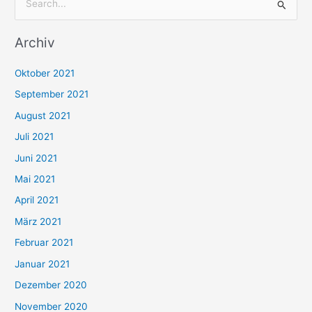
S
u
Archiv
c
h
Oktober 2021
e
September 2021
n
August 2021
n
Juli 2021
a
c
Juni 2021
h
Mai 2021
:
April 2021
März 2021
Februar 2021
Januar 2021
Dezember 2020
November 2020