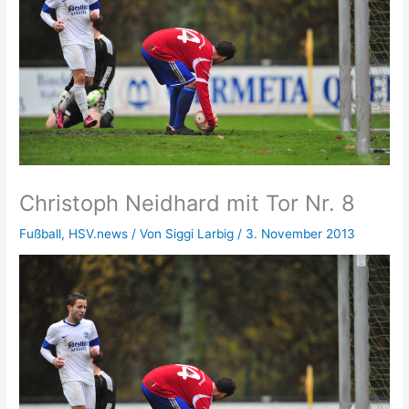
Christoph Neidhard mit Tor Nr. 8
Fußball
,
HSV.news
/ Von
Siggi Larbig
/
3. November 2013