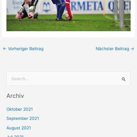
←
Vorheriger Beitrag
Nächster Beitrag
→
S
u
Archiv
c
h
Oktober 2021
e
September 2021
n
August 2021
n