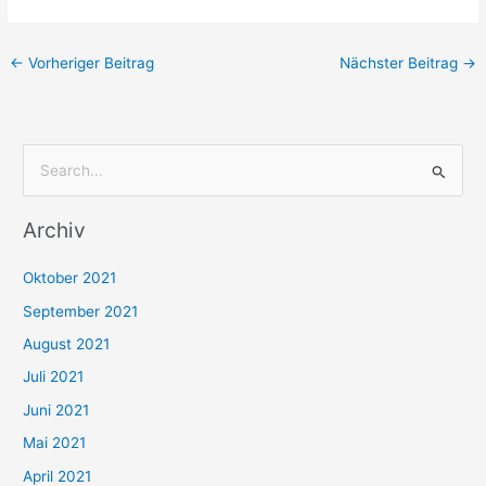
←
Vorheriger Beitrag
Nächster Beitrag
→
S
u
Archiv
c
h
Oktober 2021
e
September 2021
n
August 2021
n
Juli 2021
a
c
Juni 2021
h
Mai 2021
:
April 2021