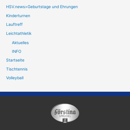
HSV.news>Geburtstage und Ehrungen
Kinderturnen
Lauftreff
Leichtathletik
Aktuelles
INFO
Startseite
Tischtennis
Volleyball