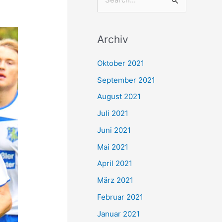
S
u
c
Archiv
h
e
Oktober 2021
n
September 2021
n
August 2021
a
Juli 2021
c
Juni 2021
h
Mai 2021
:
April 2021
März 2021
Februar 2021
Januar 2021