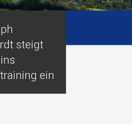
oph
dt steigt
 ins
raining ein