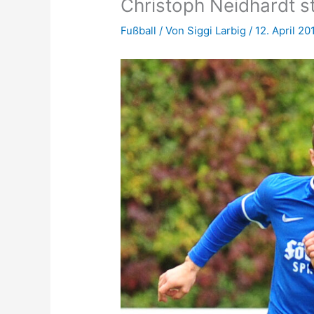
Christoph Neidhardt st
Fußball
/ Von
Siggi Larbig
/
12. April 20