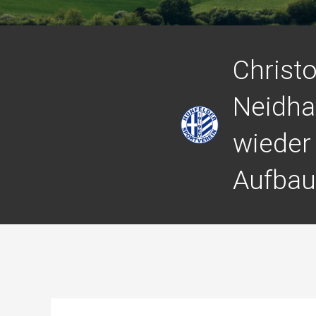
Christ
Neidhar
wieder
Aufbaut