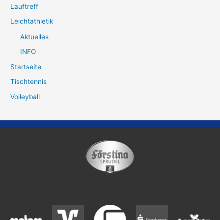
Lauftreff
Leichtathletik
Aktuelles
INFO
Startseite
Tischtennis
Volleyball