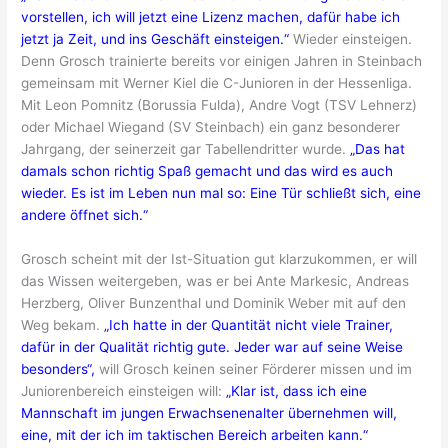
vorstellen, ich will jetzt eine Lizenz machen, dafür habe ich
jetzt ja Zeit, und ins Geschäft einsteigen.“
Wieder einsteigen.
Denn Grosch trainierte bereits vor einigen Jahren in Steinbach
gemeinsam mit Werner Kiel die C-Junioren in der Hessenliga.
Mit Leon Pomnitz (Borussia Fulda), Andre Vogt (TSV Lehnerz)
oder Michael Wiegand (SV Steinbach) ein ganz besonderer
Jahrgang, der seinerzeit gar Tabellendritter wurde.
„Das hat
damals schon richtig Spaß gemacht und das wird es auch
wieder. Es ist im Leben nun mal so: Eine Tür schließt sich, eine
andere öffnet sich.“
Grosch scheint mit der Ist-Situation gut klarzukommen, er will
das Wissen weitergeben, was er bei Ante Markesic, Andreas
Herzberg, Oliver Bunzenthal und Dominik Weber mit auf den
Weg bekam.
„Ich hatte in der Quantität nicht viele Trainer,
dafür in der Qualität richtig gute. Jeder war auf seine Weise
besonders“,
will Grosch keinen seiner Förderer missen und im
Juniorenbereich einsteigen will:
„Klar ist, dass ich eine
Mannschaft im jungen Erwachsenenalter übernehmen will,
eine, mit der ich im taktischen Bereich arbeiten kann.“