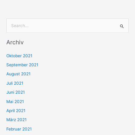
S
u
Archiv
c
h
Oktober 2021
e
September 2021
n
August 2021
n
Juli 2021
a
c
Juni 2021
h
Mai 2021
:
April 2021
März 2021
Februar 2021