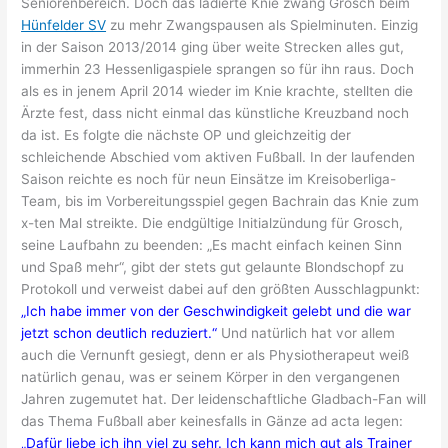
Seniorenbereich. Doch das lädierte Knie zwang Grosch beim
Hünfelder SV
zu mehr Zwangspausen als Spielminuten. Einzig
in der Saison 2013/2014 ging über weite Strecken alles gut,
immerhin 23 Hessenligaspiele sprangen so für ihn raus. Doch
als es in jenem April 2014 wieder im Knie krachte, stellten die
Ärzte fest, dass nicht einmal das künstliche Kreuzband noch
da ist. Es folgte die nächste OP und gleichzeitig der
schleichende Abschied vom aktiven Fußball. In der laufenden
Saison reichte es noch für neun Einsätze im Kreisoberliga-
Team, bis im Vorbereitungsspiel gegen Bachrain das Knie zum
x-ten Mal streikte. Die endgültige Initialzündung für Grosch,
seine Laufbahn zu beenden: „Es macht einfach keinen Sinn
und Spaß mehr“, gibt der stets gut gelaunte Blondschopf zu
Protokoll und verweist dabei auf den größten Ausschlagpunkt:
„Ich habe immer von der Geschwindigkeit gelebt und die war
jetzt schon deutlich reduziert.“
Und natürlich hat vor allem
auch die Vernunft gesiegt, denn er als Physiotherapeut weiß
natürlich genau, was er seinem Körper in den vergangenen
Jahren zugemutet hat. Der leidenschaftliche Gladbach-Fan will
das Thema Fußball aber keinesfalls in Gänze ad acta legen:
„Dafür liebe ich ihn viel zu sehr. Ich kann mich gut als Trainer