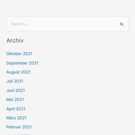
S
u
Archiv
c
h
Oktober 2021
e
September 2021
n
August 2021
n
Juli 2021
a
c
Juni 2021
h
Mai 2021
:
April 2021
März 2021
Februar 2021