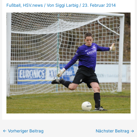
Fußball
,
HSV.news
/ Von
Siggi Larbig
/
23. Februar 2014
←
Vorheriger Beitrag
Nächster Beitrag
→