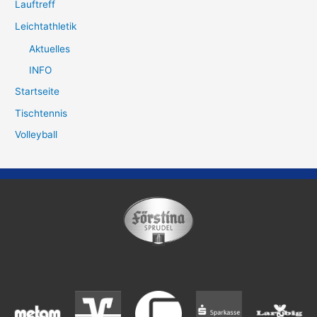
Lauftreff
Leichtathletik
Aktuelles
INFO
Startseite
Tischtennis
Volleyball