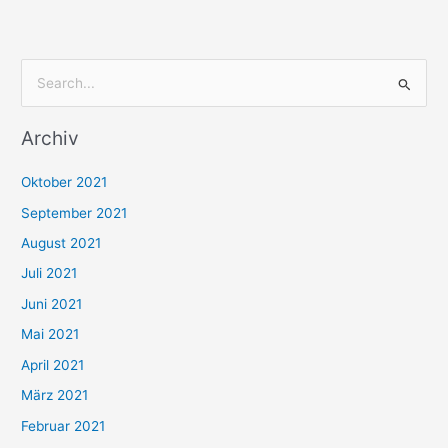
S
u
Archiv
c
h
Oktober 2021
e
September 2021
n
August 2021
n
Juli 2021
a
c
Juni 2021
h
Mai 2021
:
April 2021
März 2021
Februar 2021