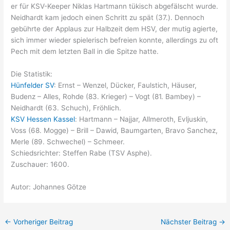
er für KSV-Keeper Niklas Hartmann tükisch abgefälscht wurde.
Neidhardt kam jedoch einen Schritt zu spät (37.). Dennoch
gebührte der Applaus zur Halbzeit dem HSV, der mutig agierte,
sich immer wieder spielerisch befreien konnte, allerdings zu oft
Pech mit dem letzten Ball in die Spitze hatte.
Die Statistik:
Hünfelder SV
: Ernst – Wenzel, Dücker, Faulstich, Häuser,
Budenz – Alles, Rohde (83. Krieger) – Vogt (81. Bambey) –
Neidhardt (63. Schuch), Fröhlich.
KSV Hessen Kassel
: Hartmann – Najjar, Allmeroth, Evljuskin,
Voss (68. Mogge) – Brill – Dawid, Baumgarten, Bravo Sanchez,
Merle (89. Schwechel) – Schmeer.
Schiedsrichter: Steffen Rabe (TSV Asphe).
Zuschauer: 1600.
Autor: Johannes Götze
←
Vorheriger Beitrag
Nächster Beitrag
→