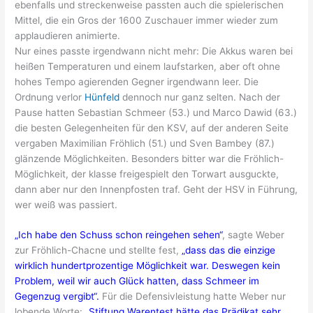
ebenfalls und streckenweise passten auch die spielerischen
Mittel, die ein Gros der 1600 Zuschauer immer wieder zum
applaudieren animierte.
Nur eines passte irgendwann nicht mehr: Die Akkus waren bei
heißen Temperaturen und einem laufstarken, aber oft ohne
hohes Tempo agierenden Gegner irgendwann leer. Die
Ordnung verlor
Hünfeld
dennoch nur ganz selten. Nach der
Pause hatten Sebastian Schmeer (53.) und Marco Dawid (63.)
die besten Gelegenheiten für den KSV, auf der anderen Seite
vergaben Maximilian Fröhlich (51.) und Sven Bambey (87.)
glänzende Möglichkeiten. Besonders bitter war die Fröhlich-
Möglichkeit, der klasse freigespielt den Torwart ausguckte,
dann aber nur den Innenpfosten traf. Geht der HSV in Führung,
wer weiß was passiert.
„Ich habe den Schuss schon reingehen sehen“
, sagte Weber
zur Fröhlich-Chacne und stellte fest,
„dass das die einzige
wirklich hundertprozentige Möglichkeit war. Deswegen kein
Problem, weil wir auch Glück hatten, dass Schmeer im
Gegenzug vergibt“.
Für die Defensivleistung hatte Weber nur
lobende Worte:
„Stiftung Warentest hätte das Prädikat sehr