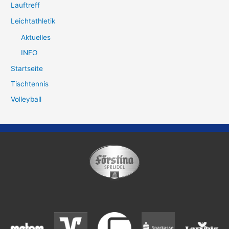
Lauftreff
Leichtathletik
Aktuelles
INFO
Startseite
Tischtennis
Volleyball