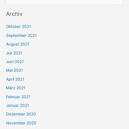
u
Archiv
c
h
Oktober 2021
e
September 2021
n
August 2021
n
Juli 2021
a
c
Juni 2021
h
Mai 2021
:
April 2021
März 2021
Februar 2021
Januar 2021
Dezember 2020
November 2020