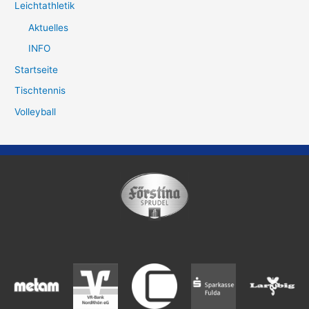
Leichtathletik
Aktuelles
INFO
Startseite
Tischtennis
Volleyball