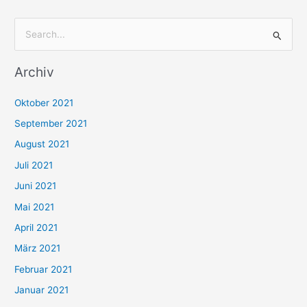
S
u
Archiv
c
h
Oktober 2021
e
September 2021
n
August 2021
n
Juli 2021
a
c
Juni 2021
h
Mai 2021
:
April 2021
März 2021
Februar 2021
Januar 2021