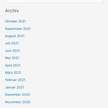
u
Archiv
c
h
Oktober 2021
e
September 2021
n
August 2021
n
Juli 2021
a
c
Juni 2021
h
Mai 2021
:
April 2021
März 2021
Februar 2021
Januar 2021
Dezember 2020
November 2020