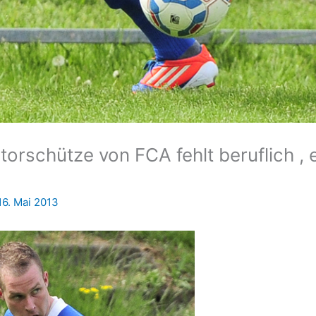
torschütze von FCA fehlt beruflich , 
16. Mai 2013