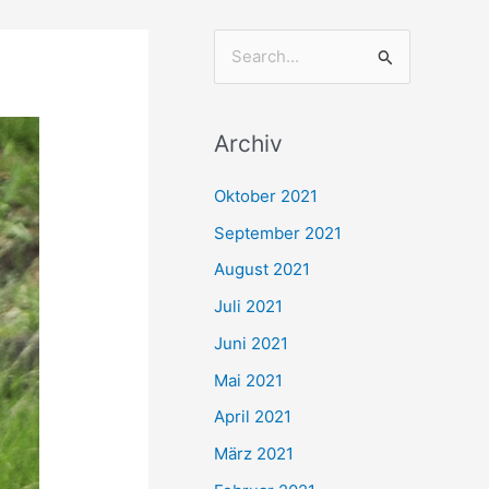
S
u
c
Archiv
h
e
Oktober 2021
n
September 2021
n
August 2021
a
Juli 2021
c
Juni 2021
h
Mai 2021
:
April 2021
März 2021