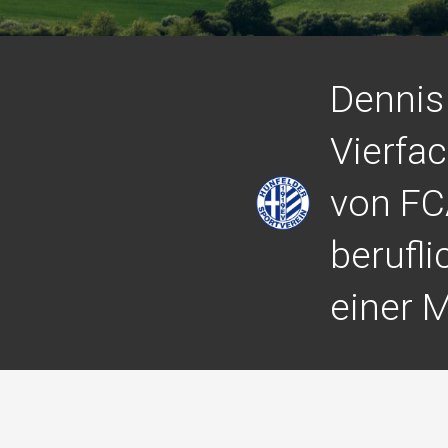
Dennis
Vierfa
von FC
beruflic
einer 