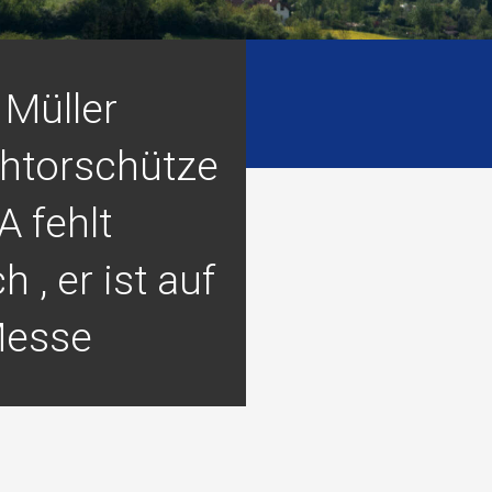
 Müller
chtorschütze
A fehlt
h , er ist auf
Messe