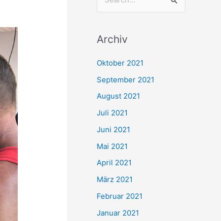
S
u
c
Archiv
h
e
Oktober 2021
n
September 2021
n
August 2021
a
Juli 2021
c
Juni 2021
h
Mai 2021
:
April 2021
März 2021
Februar 2021
Januar 2021