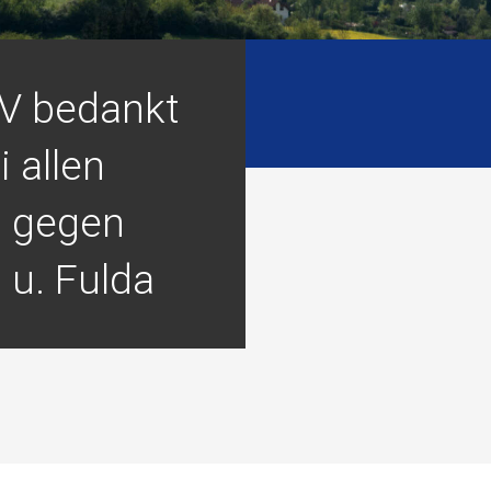
V bedankt
i allen
n gegen
 u. Fulda