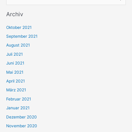
u
Archiv
c
h
Oktober 2021
e
September 2021
n
August 2021
n
Juli 2021
a
c
Juni 2021
h
Mai 2021
:
April 2021
März 2021
Februar 2021
Januar 2021
Dezember 2020
November 2020