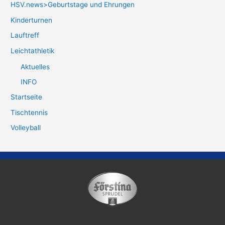
HSV.news>Geburtstage und Ehrungen
Kinderturnen
Lauftreff
Leichtathletik
Aktuelles
INFO
Startseite
Tischtennis
Volleyball