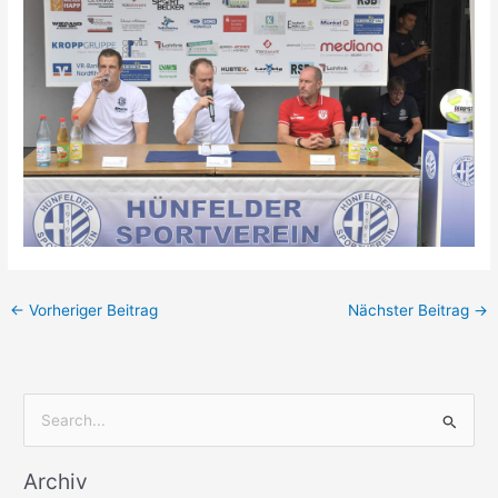
←
Vorheriger Beitrag
Nächster Beitrag
→
S
u
Archiv
c