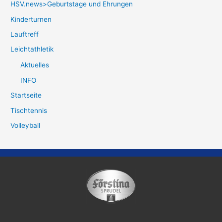
HSV.news>Geburtstage und Ehrungen
Kinderturnen
Lauftreff
Leichtathletik
Aktuelles
INFO
Startseite
Tischtennis
Volleyball