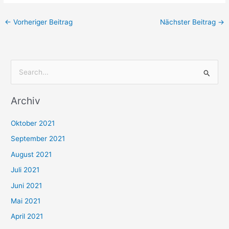
←
Vorheriger Beitrag
Nächster Beitrag
→
S
u
Archiv
c
h
Oktober 2021
e
September 2021
n
August 2021
n
Juli 2021
a
c
Juni 2021
h
Mai 2021
:
April 2021