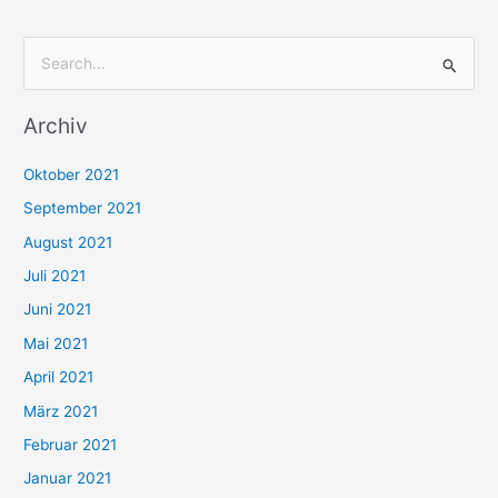
S
u
Archiv
c
h
Oktober 2021
e
September 2021
n
August 2021
n
Juli 2021
a
c
Juni 2021
h
Mai 2021
:
April 2021
März 2021
Februar 2021
Januar 2021