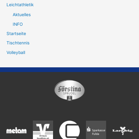
Leichtathletik
Aktuelles
INFO
Startseite
Tischtennis
Volleyball